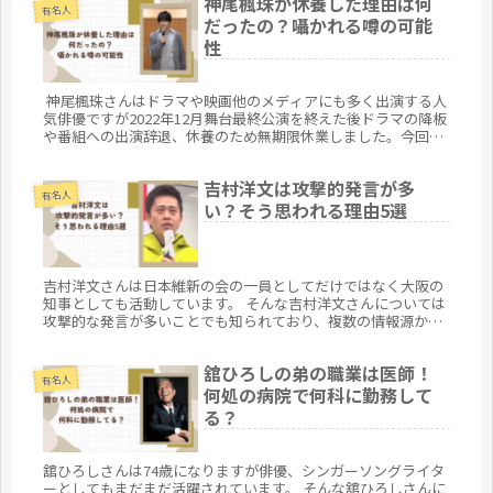
神尾楓珠が休養した理由は何
有名人
だったの？囁かれる噂の可能
性
神尾楓珠さんはドラマや映画他のメディアにも多く出演する人
気俳優ですが2022年12月舞台最終公演を終えた後ドラマの降板
や番組への出演辞退、休養のため無期限休業しました。今回
は、神尾楓珠さんが無期限休業をしたことについて、休養した
理由はなんだったのか、気になっている人の声や他の可能性は
吉村洋文は攻撃的発言が多
あるのかをまとめてみます。
有名人
い？そう思われる理由5選
吉村洋文さんは日本維新の会の一員としてだけではなく大阪の
知事としても活動しています。 そんな吉村洋文さんについては
攻撃的な発言が多いことでも知られており、複数の情報源から
様々な側面が指摘されています。 今回は、 吉村洋文さんは攻撃
的発言が多...
舘ひろしの弟の職業は医師！
有名人
何処の病院で何科に勤務して
る？
舘ひろしさんは74歳になりますが俳優、シンガーソングライタ
ーとしてもまだまだ活躍されています。 そんな舘ひろしさんに