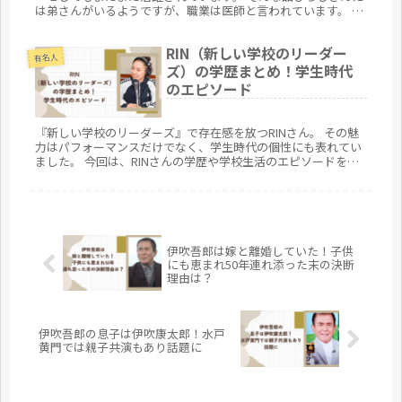
は弟さんがいるようですが、職業は医師と言われています。 今
回は、舘ひろしさんの弟さんの職業は医師なのか、弟さんが在
籍する病院はどこにあってどのような仕事をしているのかを、
RIN（新しい学校のリーダー
軽くまとめてみようと思います。
有名人
ズ）の学歴まとめ！学生時代
のエピソード
『新しい学校のリーダーズ』で存在感を放つRINさん。 その魅
力はパフォーマンスだけでなく、学生時代の個性にも表れてい
ました。 今回は、RINさんの学歴や学校生活のエピソードをま
とめてご紹介します。
伊吹吾郎は嫁と離婚していた！子供
にも恵まれ50年連れ添った末の決断
理由は？
伊吹吾郎の息子は伊吹康太郎！水戸
黄門では親子共演もあり話題に