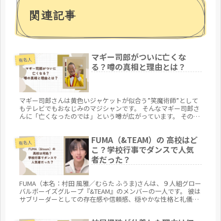
関連記事
マギー司郎がついに亡くな
有名人
る？噂の真相と理由とは？
マギー司郎さんは黄色いジャケットが似合う”笑魔術師”として
もテレビでもおなじみのマジシャンです。 そんなマギー司郎さ
んに「亡くなったのでは」という噂が広がっています。 その真
相や理由を確かめるため、これまでの経緯や現在の様子を詳し
くご紹介します。
FUMA（&TEAM）の 高校はど
有名人
こ？学校行事でダンスで人気
者だった？
FUMA（本名：村田 風雅／むらた ふうま)さんは、９人組グロー
バルボーイズグループ『&TEAM』のメンバーの一人です。 彼は
サブリーダーとしての存在感や信頼感、穏やかな性格と礼儀正
しさ、ファン目線での共感力が高く、その落ち着いた雰囲気や
「...