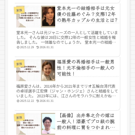
堂本光一の結婚相手は元女
家族
優の佐藤めぐみ？交際12年
の熟年カップルの生活とは?
堂本光一さんは元ジャニーズの一人として活躍をしていま
した。 そんな彼は28日に交際12年の一般女性と結婚を報
告しました。 一体誰なのでしょうか。 堂本光一の結婚相
手は元女優の佐藤めぐみ！ 出典元：X 今回、結婚の発表に
2025.12.29
2026.01.31
際し女性の名前は伏せら...
福原愛の再婚相手は一般男
家族
性！元不倫相手の一般人の
可能性！
福原愛さんは、2016年から2021年までリオ五輪台湾代表
の卓球選手江宏傑（ジャン・ホンジェ）さんと結婚をして
いました。 2023年には、江さんのモラハラに耐えかねた
福原さんがエリート会社員と不倫をした事が決め手で離
2025.12.22
2026.01.31
婚。 25年の現在でも子...
【画像】出井隼之介の嫁は
家族
一般人！酒豪でプロ級の腕
前の料理に胃をつかまれ
た？