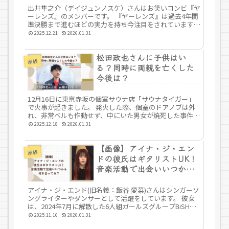
出井隼之介（デイジュンノスケ）さんはお笑いコンビ『ヤ
ーレンズ』のメンバーです。 『ヤーレンズ』は過去4年間
準決勝まで進むほどの実力を持ち今注目をされています。
そんな『ヤーレンズ』ですがメンバーに対しても注目を集
2025.12.21
2026.01.31
めています。 今回は、出井隼...
松田政也さんに子供はい
家族
る？同時に両親を亡くした
今後は？
12月16日に東京赤坂の個室サウナ店「サウナタイガー」
で火事が起きました。 発火した際、個室のドアノブは外
れ、非常ベルも作動せず、中にいた男女が焼死した事件が
ありました。 亡くなった松田政也さんは、美容室の経営
2025.12.18
2026.01.31
者でした。 若さでまだまだ働き...
【画像】アイナ・ジ・エン
家族
ドの彼氏はギタリストUK！
音楽活動で出会いいつから
付き合ってる？
アイナ・ジ・エンド(旧名義：飯谷 愛菜)さんはシンガーソ
ングライターやダンサーとして活躍をしています。 彼女
は、2024年7月に解散した6人組ガールズグループBiSHの
元メンバーです。 そんな彼女には彼氏がいることが知ら
2025.11.16
2026.01.31
れています。 今回は...