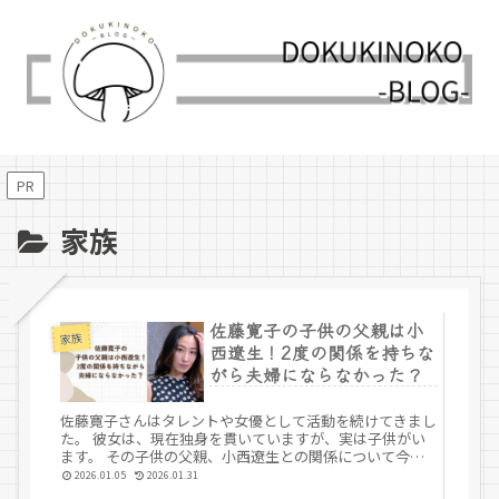
PR
家族
佐藤寛子の子供の父親は小
家族
西遼生！2度の関係を持ちな
がら夫婦にならなかった？
佐藤寛子さんはタレントや女優として活動を続けてきまし
た。 彼女は、現在独身を貫いていますが、実は子供がい
ます。 その子供の父親、小西遼生との関係について今注
目されています。 今回は、佐藤寛子さんの 子供の父親は
2026.01.05
2026.01.31
小西遼生 夫婦にならなかった理...