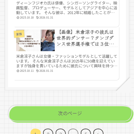
ディーンフジオカ氏は俳優、シンガーソングライター、映
画監督、プロデューサー、モデルとしてアジアを中心に活
動しています。 そんな彼は、2012年に結婚したことが言
われていますが、2025年10月18日に離婚したことを発表
2025.10.18
2026.01.31
しました。 そこで、フ...
【画像】米倉涼子の彼氏は
家族
世界的ダンサー？タンゴダ
ンス世界選手権では３位の
実力！
米倉涼子さんは女優・ファッションモデルとして活躍して
います。 そんな米倉涼子さんは2025年に50歳を迎えてい
ますが独身を貫いているために彼氏について興味を持つ人
は多くいます。 今回は、米倉涼子さんの 彼氏はゴンサ
2025.10.11
2026.01.31
ロ・クエッショなのか 彼の...
次のページ
次