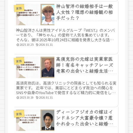
神山智洋の結婚相手は一般
家族
人女性？理想の結婚観の相
手だった？
神山智洋さんは男性アイドルグループ『WEST.』のメンバ
ーであり、「神ちゃん」の愛称で人気を集めています。
そんな、彼は2025年10月24日に結婚を発表し大きな話題
となりました。 特に今年は、STARTO
2025.10.25
2026.01.31
ENTERTAINMENT（旧：...
高須克弥の元嫁は実業家医
家族
師！有名キャッチフレーズ
考案の出会いと結婚生活と
は？
高須克弥氏は、高須クリニックの院長としても知られる実
業家です。 近年では、美容にとどまらず政治への関心を
SNSや自身のYouTubeで発信するなど精力的に発信をして
います。 そんな彼のプライベートについては注目されて
2025.10.19
2026.01.31
います。 今回は、高須克...
ディーンフジオカの嫁はイ
家族
ンドネシア大富豪令嬢？惹
かれ合った出会いと結婚生
活とは？