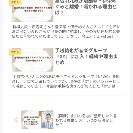
渡辺明九段が漫画家・伊奈め
子は誰なのか、また現在弟子の方々は何をしているのかをまと
有名人
めてみようと思います。
ぐみと離婚！囁かれる理由と
は？
将棋九段・渡辺明さんと漫画家・伊奈めぐみさんはとても若い
時に出会い渡辺さんが19歳の時に結婚し、仲の良い理想的な夫
婦だと言われていたようです。 しかし、今回X（旧Twitter）の
渡辺さんのポストで2人は離婚していたことが判明しました。
今回は2人の離婚の事実や理由、また離婚に関して巷で囁かれ
手越祐也が音楽グループ
る噂をまとめてみました。
有名人
『XY』に加入！経緯や理由ま
とめ
手越祐也さんは2020年に男性アイドルグループ『NEWS』を脱
退し、ソロで活躍していますが、現在は『XY』のメンバーとし
て活躍しています。今回は手越祐也さんが加入した『XY』はど
のようなグループなのか、また『XY』に加入した経緯を軽くま
とめてみたいと思います。
【画像】山口紗弥加が整形したと言
われる理由５選？いつから激変し
た？