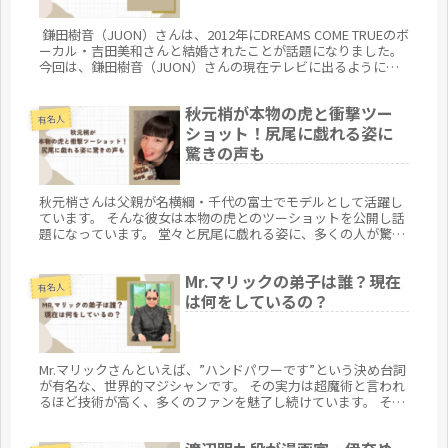
鎌田樹音（JUON）さんは、2012年にDREAMS COME TRUEのボ
ーカル・吉田美和さんと結婚されたことが話題になりました。
今回は、鎌田樹音（JUON）さんの現在テレビに出るようにな
り、巷で徐々に人気が出てきていることについて、現在仕事は
何をしているのかについて、を軽くまとめてみたいと思いま
秋元梢が本物の虎と衝撃ツー
す。
有名人
ショット！尻尾に戯れる姿に
驚きの声も
秋元梢さんは父親が名横綱・千代の富士でモデルとして活躍し
ています。 そんな彼女は本物の虎とのツーショットを公開し話
題になっています。 堂々と尻尾に戯れる姿に、多くの人が驚き
を隠せません。 今回は、 秋元梢さんが本物の虎とツーショット
を撮った...
Mr.マリックの弟子は誰？現在
有名人
は何をしているの？
Mr.マリックさんといえば、”ハンドパワーです”という決め台詞
が有名な、世界的マジシャンです。 その実力は超魔術と言われ
るほど技術が高く、多くのファンを魅了し続けています。 そん
な彼の神業の数々を自分のものにしたいと、弟子入りを希望す
る人は後を立ちません。 今回は、そんなMr.マリックさんの弟