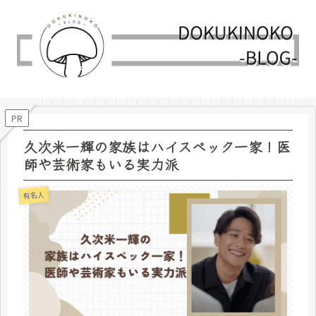
PR
久次米一輝の家族はハイスペック一家！医
師や芸術家もいる実力派
有名人