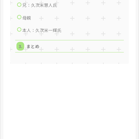
兄：久次米慧人氏
母親
本人：久次米一輝氏
まとめ