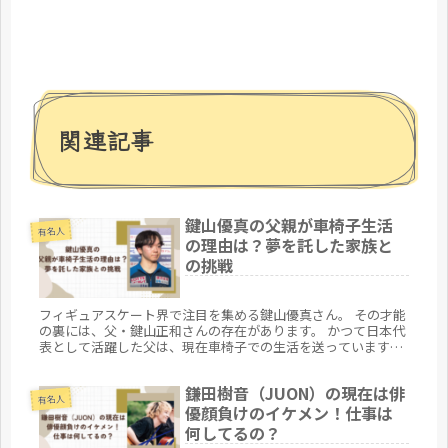
関連記事
鍵山優真の父親が車椅子生活
有名人
の理由は？夢を託した家族と
の挑戦
フィギュアスケート界で注目を集める鍵山優真さん。 その才能
の裏には、父・鍵山正和さんの存在があります。 かつて日本代
表として活躍した父は、現在車椅子での生活を送っています。
なぜそうなったのか、その理由を知る人は意外と少ない。 父は
どのような経緯で車椅子生活となり、息子にどんな影響を与え
鎌田樹音（JUON）の現在は俳
たのか。 そして、家族とともにどのような挑戦を続けているの
有名人
か。 この記事では、鍵山優真さんと父・正和さんの絆や、支え
優顔負けのイケメン！仕事は
合う家族の姿に迫ります。
何してるの？