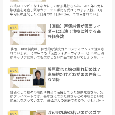
お笑いコンビ・なすなかにしの那須晃行さんは、2023年12月に
脳梗塞を発症し緊急カテーテル手術を受けそのまま入院。 1月
中旬には退院したと自身のX（旧Twitter）で報告されていまし
た。 4月4日には約４ヶ月ぶりに「ラヴィット」（月〜金曜日朝
8時）に出演し、仕事に復帰しました。 そんな那須晃行さんの
【画像】戸塚純貴が仮面ライ
退院後のリハビリをXのコメントで見ながら、仕事復帰後の姿
有名人
を出演する仕事から見ていきましょう。
ダーに出演！演技に対する高
評価多数
俳優・戸塚純貴は、個性的な演技力とコメディセンスで注目さ
れています。 その中でも『仮面ライダーウィザード』への出演
はキャリアにおいても欠かせない作品ではないでしょうか。 今
回は、戸塚純貴の仮面ライダーに出演した作品や演じたキャラ
クターの詳細や、視聴者や関係者からの評価について軽くまと
藤原竜也と嫁の馴れ初めは？
めてみたいと思います。
有名人
家庭的だけどわがまま仲良し
な関係
俳優として数々の映画や舞台で活躍してきた藤原竜也さん。実
はプライベートでは、長年支えてきた奥さんとの仲睦まじい結
婚生活を送っています。 藤原さんの家庭での姿や、少しわがま
まな一面を受け止める奥さんとの関係性に、興味を持つ人も多
いのではないでしょうか。この記事では、藤原竜也さんと奥さ
渡辺明九段の若い頃がスゴす
んの出会いや馴れ初め、夫婦の関係性について詳しくご紹介し
有名人