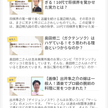
ます。 公にはあまり語られない素顔や、夫婦の温かいエピソー
ぎる！10代で将棋界を驚かせ
ドを通して、彼の魅力をさらに深掘りしていきます。
た実力とは？
将棋界の第一線で長く活躍を続ける渡辺明九段。 その若き日
は、まさに天才と呼ぶにふさわしいものでした。 この記事で
は、渡辺明九段の若い頃の快挙、10代で将棋界を驚かせた実力
についてをまとめてみます。
奥田修二（ガクテンソク）は
有名人
ハゲている！そう思われる理
由といつからなのか？
奥田修二さんは吉本興業所属のお笑いコンビ『ガクテンソク』
のツッコミ担当をしています。そんな、奥田修二さんはハゲて
いると言われています。本当に髪の毛が薄い（ハゲな）のか、
またどうしてそう言われるのか、いつから髪の毛が薄くなった
のかを軽くまとめてみました。
【画像】出井隼之介の嫁は一
家族
般人！酒豪でプロ級の腕前の
料理に胃をつかまれた？
出井隼之介（デイジュンノスケ）さんはお笑いコンビ『ヤーレ
ンズ』のメンバーです。 『ヤーレンズ』は過去4年間準決勝ま
で進むほどの実力を持ち今注目をされています。 そんな『ヤー