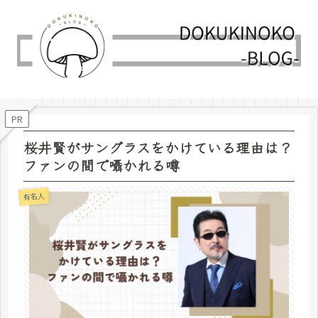
PR
桜井賢がサングラスをかけている理由は？
ファンの間で囁かれる噂
有名人