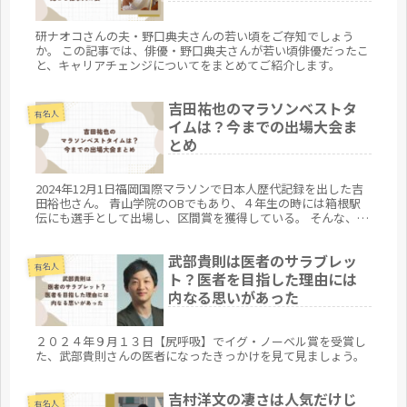
研ナオコさんの夫・野口典夫さんの若い頃をご存知でしょう
か。 この記事では、俳優・野口典夫さんが若い頃俳優だったこ
と、キャリアチェンジについてをまとめてご紹介します。
吉田祐也のマラソンベストタ
有名人
イムは？今までの出場大会ま
とめ
2024年12月1日福岡国際マラソンで日本人歴代記録を出した吉
田裕也さん。 青山学院のOBでもあり、４年生の時には箱根駅
伝にも選手として出場し、区間賞を獲得している。 そんな、吉
田裕也さんのベストタイムと今までに出場した大会をまとめま
した。
武部貴則は医者のサラブレッ
有名人
ト？医者を目指した理由には
内なる思いがあった
２０２４年９月１３日【尻呼吸】でイグ・ノーベル賞を受賞し
た、武部貴則さんの医者になったきっかけを見て見ましょう。
吉村洋文の凄さは人気だけじ
有名人