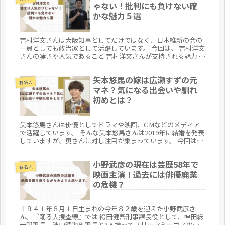
ゃない！批判にも負けない確
かな魅力５選
吉村洋文さんは大阪知事としてだけではなく、日本維新の会の
一員としても政治家として活躍しています。 今回は、 吉村洋文
さんの凄さや人気であること 吉村洋文さんが支持される魅力 に
ついてまとめてみます。 吉村洋文の凄さは人気だけじゃない！
出典...
矢本悠馬の嫁は広瀬すずの元
有名人
マネ？気になる出会いや馴れ
初めとは？
矢本悠馬さんは俳優としてドラマや映画、C Mなどのメディア
で活躍しています。 そんな矢本悠馬さんは2019年に結婚を発表
していますが、奥さんに対し注目が集まっています。 今回は、
矢本悠馬さんの 矢本悠馬さんの奥さんは広瀬すずの元マネージ
ャー...
小野武彦の現在は芸歴58年で
有名人
映画主演！過去には俳優廃業
の危機？
１９４１年８月１日生まれの今年８２歳を迎えた小野武彦さ
ん。『踊る大捜査線』では 袴田健吾刑事課長役として、神田総
一朗署長、秋山晴海副署長と3人揃ってスリーアミーゴスの愛