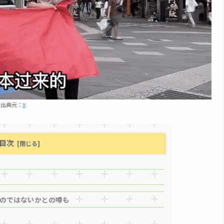
出典元：
X
目次
のではないかとの噂も