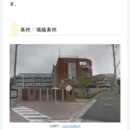
す
。
高校：堀越高校
出典元：
GoogleMap