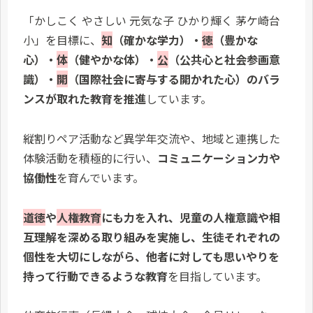
「かしこく やさしい 元気な子 ひかり輝く 茅ケ崎台
小」を目標に、
知
（確かな学力）・
徳
（豊かな
心）・
体
（健やかな体）・
公
（公共心と社会参画意
識）・
開
（国際社会に寄与する開かれた心）のバラ
ンスが取れた教育を推進
しています。
縦割りペア活動など異学年交流や、地域と連携した
体験活動を積極的に行い、
コミュニケーション力や
協働性
を育んでいます。
道徳
や
人権教育
にも力を入れ、児童の人権意識や相
互理解を深める取り組みを実施し、生徒それぞれの
個性を大切にしながら、他者に対しても思いやりを
持って行動できるような教育
を目指しています。