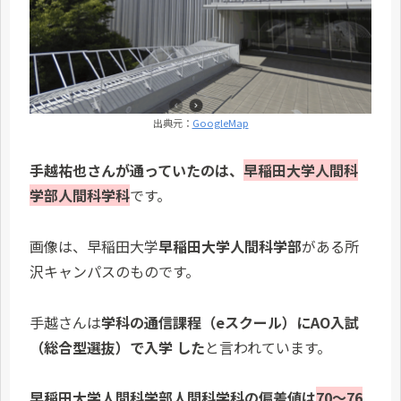
出典元：
GoogleMap
手越祐也さんが通っていたのは、
早稲田大学人間科
学部人間科学科
です。
画像は、早稲田大学
早稲田大学人間科学部
がある所
沢キャンパスのものです。
手越さんは
学科の通信課程（eスクール）にAO入試
（総合型選抜）で入学 した
と言われています。
早稲田大学人間科学部人間科学科の偏差値は
70～76