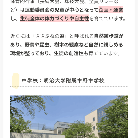
体育的行事（長縄大会、球技大会、全員リレーな
ど）は
運動委員会の児童が中心となって
企画・運営
し、
生徒全体の体力づくりや自主性
を育てています。
近くには「ささぶねの道」と呼ばれる
自然遊歩道が
あり、野鳥や昆虫、樹木の観察など自然に親しめる
環境が整っており、生徒の創造性
も育てています。
中学校：明治大学附属中野中学校