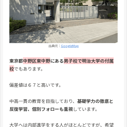
出典元：
GoogleMap
東京都
中野区東中野
にある
男子校で明治大学の付属
校
でもあります。
偏差値は６７と高いです。
中高一貫の教育を目指しており、
基礎学力の徹底と
反復学習、個別フォローも重視
しています。
大学へは内部進学をする人がほとんどですが、希望