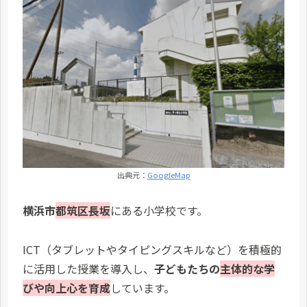
出典元：
GoogleMap
横浜市
都筑区長坂
にある小学校です。
ICT（タブレットやタイピングスキルなど）を積極的
に活用した授業を導入し、
子どもたちの
主体的な学
びや向上心を育成
しています。