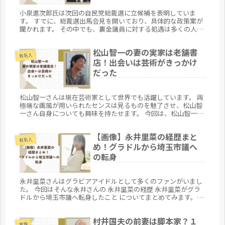
小泉進次郎氏は次回の自民党総裁選に立候補を表明していま
す。 すでに、総裁選出馬会見を開いており、具体的な政策案が
聞かれます。 その中でも、裏金議員に対する処遇は多くの人が
注目をしています。 今回は、 裏金議員を起用の可能性 起用に
対しての国...
松山智一の妻の実家は老舗書
有名人
店！出会いは芸術がきっかけ
だった
松山智一さんは現在芸術家として世界でも活躍しています。 両
極端な画風が用いられたセンスは見るものを魅了させ、松山智
一さん自身についても興味を持たせます。 今回は、松山智一さ
んの奥さんについてと出会いについてをまとめてみます。
【画像】永井里菜の経歴まと
有名人
め！グラドルから埼玉市議へ
の転身
永井里菜さんはグラビアアイドルとして多くのファンがいまし
た。 今回はそんな永井さんの 永井里菜の経歴 永井里菜がグラ
ドルから埼玉市議へ転身したこと についてまとめてみます。
【画像】永井里菜の経歴まとめ！ 出典元：X ここでは永井里菜
の経歴...
村井国夫の前妻は脚本家？１
家族