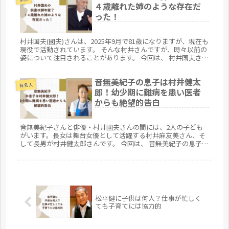
４歳離れた姉のような存在だ
った！
村井国夫(國夫)さんは、2025年9月で81歳になりますが、現在も
現役で活動されています。 そんな村井さんですが、時々以前の
姿について注目されることがあります。 今回は、 村井国夫さん
の前妻は脚本家なのか 村井国夫さんと前妻との出会いや二人...
音無美紀子の息子は村井健太
有名人
郎！幼少期に難病を患い医者
からも絶望的告白
音無美紀子さんと俳優・村井國夫さんの間には、2人の子ども
がいます。長女は舞台女優として活躍する村井麻友美さん、そ
して長男が村井健太郎さんです。 今回は、 音無美紀子の息子・
村井健太郎さんはどのような方なのか 音無美紀子の息子・村井
健太郎さん...
松平健に子供は何人？仕事が忙しく
ても子育てには協力的