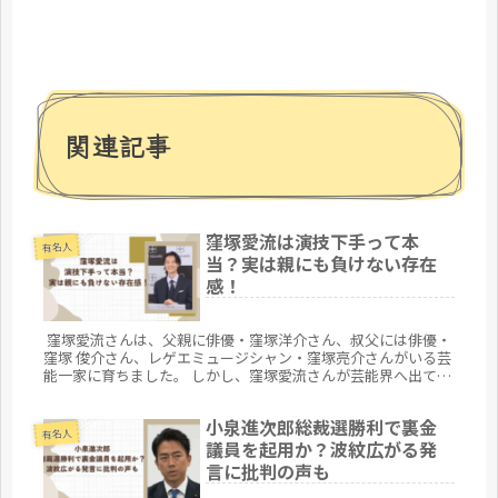
関連記事
窪塚愛流は演技下手って本
有名人
当？実は親にも負けない存在
感！
窪塚愛流さんは、父親に俳優・窪塚洋介さん、叔父には俳優・
窪塚 俊介さん、レゲエミュージシャン・窪塚亮介さんがいる芸
能一家に育ちました。 しかし、窪塚愛流さんが芸能界へ出てか
らは多くの苦労があったようです。 今回は、窪塚愛流さんは演
技下手と噂される理由、現在の演技力の評価についてまとめて
小泉進次郎総裁選勝利で裏金
みます。
有名人
議員を起用か？波紋広がる発
言に批判の声も