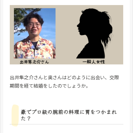
出井隼之介さんと奥さんはどのように出会い、交際
期間を経て結婚をしたのでしょうか。
豪でプロ級の腕前の料理に胃をつかまれ
た？