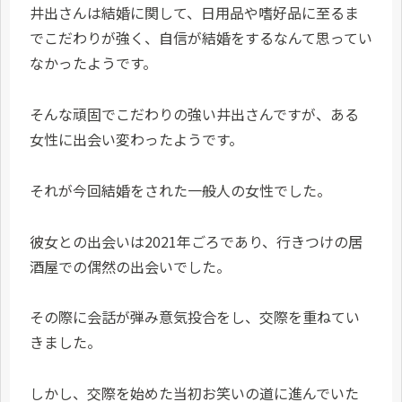
井出さんは結婚に関して、日用品や嗜好品に至るま
でこだわりが強く、自信が結婚をするなんて思ってい
なかったようです。
そんな頑固でこだわりの強い井出さんですが、ある
女性に出会い変わったようです。
それが今回結婚をされた一般人の女性でした。
彼女との出会いは2021年ごろであり、行きつけの居
酒屋での偶然の出会いでした。
その際に会話が弾み意気投合をし、交際を重ねてい
きました。
しかし、交際を始めた当初お笑いの道に進んでいた