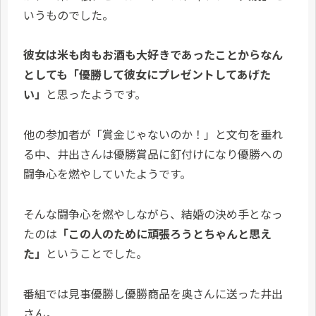
いうものでした。
彼女は米も肉もお酒も大好きであったことからなん
としても「優勝して彼女にプレゼントしてあげた
い」
と思ったようです。
他の参加者が「賞金じゃないのか！」と文句を垂れ
る中、井出さんは優勝賞品に釘付けになり優勝への
闘争心を燃やしていたようです。
そんな闘争心を燃やしながら、結婚の決め手となっ
たのは
「この人のために頑張ろうとちゃんと思え
た」
ということでした。
番組では見事優勝し優勝商品を奥さんに送った井出
さん。