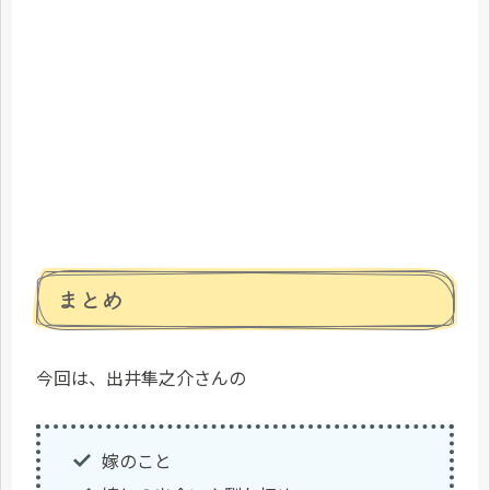
まとめ
今回は、出井隼之介さんの
嫁のこと