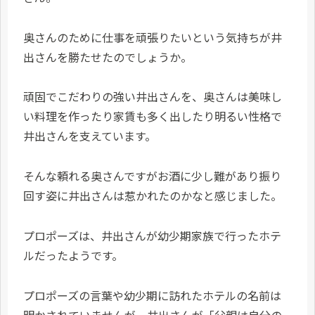
奥さんのために仕事を頑張りたいという気持ちが井
出さんを勝たせたのでしょうか。
頑固でこだわりの強い井出さんを、奥さんは美味し
い料理を作ったり家賃も多く出したり明るい性格で
井出さんを支えています。
そんな頼れる奥さんですがお酒に少し難があり振り
回す姿に井出さんは惹かれたのかなと感じました。
プロポーズは、井出さんが幼少期家族で行ったホテ
ルだったようです。
プロポーズの言葉や幼少期に訪れたホテルの名前は
明かされていませんが、井出さんが「父親は自分の