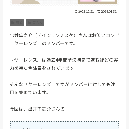
2025.12.21
2026.01.31
家族
有名人
出井隼之介（デイジュンノスケ）さんはお笑いコンビ
『ヤーレンズ』のメンバーです。
『ヤーレンズ』は過去4年間準決勝まで進むほどの実
力を持ち今注目をされています。
そんな『ヤーレンズ』ですがメンバーに対しても注
目を集めています。
今回は、出井隼之介さんの