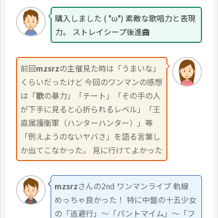
購入しました ( °ω°) 素敵な歌唱力と表現
力。 ストレイシープ後進
曲
前回
mzsrz
の主催見た時は「うまいな」
くらいだったけど 今回のワンマンの感想
は「
歌
の暴力」「チート」「その手の人
が下手に見ると心折られるレベル」「王
直属護衛軍（ハンターハンター）」等
「例えようのないヤバさ」を語る言葉し
か出てこなかった。 見に行けてよかった
mzsrz
さんの2nd ワンマンライブ 軌線
めっちゃ良かった！ 特に中盤の十五少女
の「逃避行」〜「パントマイム」〜「フ