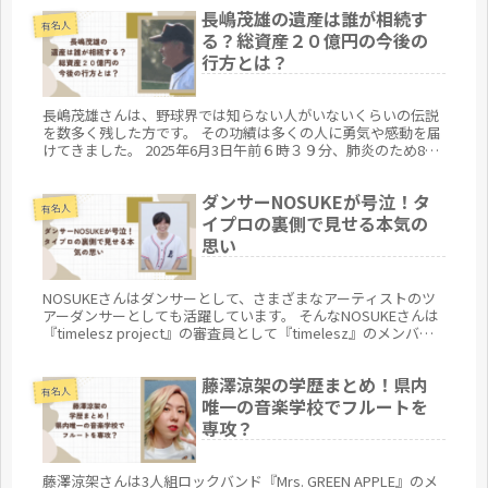
いる人...
長嶋茂雄の遺産は誰が相続す
有名人
る？総資産２０億円の今後の
行方とは？
長嶋茂雄さんは、野球界では知らない人がいないくらいの伝説
を数多く残した方です。 その功績は多くの人に勇気や感動を届
けてきました。 2025年6月3日午前６時３９分、肺炎のため89
歳でご逝去という訃報を聞き、日本中が悲しみに暮れたのでは
ないで...
ダンサーNOSUKEが号泣！タ
有名人
イプロの裏側で見せる本気の
思い
NOSUKEさんはダンサーとして、さまざまなアーティストのツ
アーダンサーとしても活躍しています。 そんなNOSUKEさんは
『timelesz project』の審査員として『timelesz』のメンバー
を審査イントして参加していました。 今回は、そんなダンサー
NOSUKEさんの号泣した理由について『timelesz project』の
藤澤涼架の学歴まとめ！県内
審査員としての彼の振る舞いをまとめてみます。
有名人
唯一の音楽学校でフルートを
専攻？
藤澤涼架さんは3人組ロックバンド『Mrs. GREEN APPLE』のメ