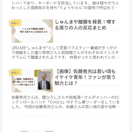
ンバーであり、キーボードを担当しています。 彼は穏やかでふ
わっとした雰囲気のを持ち“りょうちゃん”の愛称で呼ばれてい
ます 。 音楽的にはかなり本格派で、クラシックの下地...
しゅんまや離婚を発表！噂す
有名人
る周りの人の反応まとめ
2月16日"しゅんまや"として恋愛バラエティー番組がきっかけ
で結婚をした重川茉弥さんと前田俊さんがそれぞれのインスタ
グラムにて離婚されたようです。 仲良かったと思われていた二
人にいったい何があったのか。 離婚の発表を聞いた周りの人の
反応をまとめてみたいと思います。
【画像】佐藤秀光は若い頃も
有名人
イケイケ青年！ファンが思う
魅力とは？
佐藤秀光さんは、舘ひろしさんや岩城滉一さんがメンバーのロ
ックンロールバンド『COOLS』のドラム兼リーダーをしていま
した。 今回は佐藤秀光さんの、佐藤さんの若い頃の姿や当時の
活躍ファンが感じていた佐藤さんの魅力をまとめてみたいと思
います。