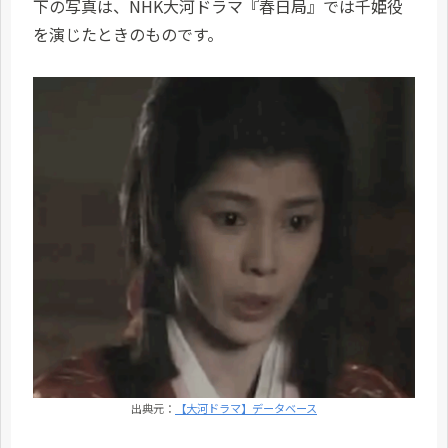
下の写真は、NHK大河ドラマ『春日局』では千姫役
を演じたときのものです。
出典元：
【大河ドラマ】データベース