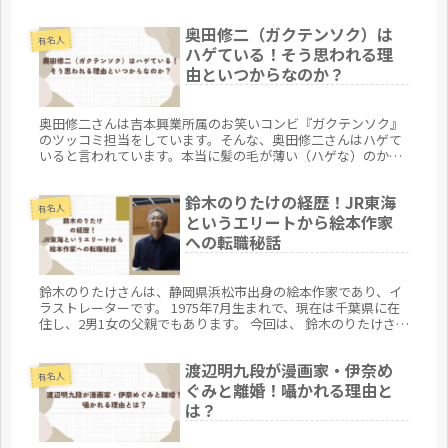
奥田修二（ガクテンソク）は
有名人
ハゲている！そう思われる理
由といつからなのか？
奥田修二さんは吉本興業所属のお笑いコンビ『ガクテンソク』
のツッコミ担当をしています。そんな、奥田修二さんはハゲて
いると言われています。本当に髪の毛が薄い（ハゲな）のか、
またどうしてそう言われるのか、いつから髪の毛が薄くなった
のかを軽くまとめてみました。
鈴木のりたけの経歴！JR東海
有名人
というエリートから絵本作家
への転職秘話
鈴木のりたけさんは、静岡県浜松市出身の絵本作家であり、イ
ラストレーターです。 1975年7月生まれで、現在は千葉県に在
住し、2男1女の父親でもあります。 今回は、 鈴木のりたけさん
の経歴 鈴木のりたけさんのJR東海からのエリート街道から絵
本...
渡辺明九段が漫画家・伊奈め
有名人
ぐみと離婚！囁かれる理由と
は？