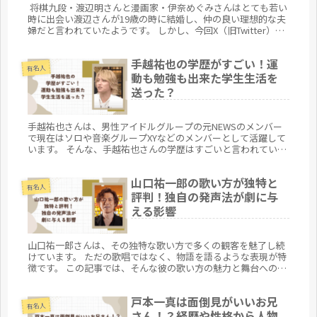
将棋九段・渡辺明さんと漫画家・伊奈めぐみさんはとても若い
時に出会い渡辺さんが19歳の時に結婚し、仲の良い理想的な夫
婦だと言われていたようです。 しかし、今回X（旧Twitter）の
渡辺さんのポストで2人は離婚していたことが判明しました。
今回は2人の離婚の事実や理由、また離婚に関して巷で囁かれ
手越祐也の学歴がすごい！運
る噂をまとめてみました。
有名人
動も勉強も出来た学生生活を
送った？
手越祐也さんは、男性アイドルグループの元NEWSのメンバー
で現在はソロや音楽グループXYなどのメンバーとして活躍して
います。 そんな、手越祐也さんの学歴はすごいと言われていま
す。 今回は、手越祐也さんの学歴、学生生活のエピソードにつ
いてまとめてみます。
山口祐一郎の歌い方が独特と
有名人
評判！独自の発声法が劇に与
える影響
山口祐一郎さんは、その独特な歌い方で多くの観客を魅了し続
けています。 ただの歌唱ではなく、物語を語るような表現が特
徴です。 この記事では、そんな彼の歌い方の魅力と舞台への影
響を詳しくご紹介します。
戸本一真は面倒見がいいお兄
有名人
さん！？経歴や性格から人物