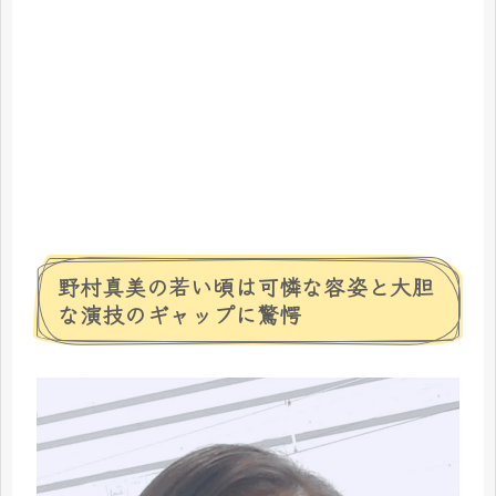
野村真美の若い頃は可憐な容姿と大胆
な演技のギャップに驚愕