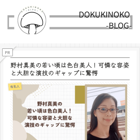
PR
野村真美の若い頃は色白美人！可憐な容姿
と大胆な演技のギャップに驚愕
有名人