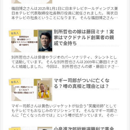
福田博之さんは2025年1月1日に日本テレビホールディングス兼
日本テレビ代表取締役社長執行役員に就任されました。 現状日
本テレビの社長ということになります。 そんな福田博之さんは
どこの高校を卒業しているのでしょうか。また、同じ高校を卒
業している有名人はいるのかをまとめてみます。
別所哲也の嫁は藤田ミナ！実
有名人
家はマクドナルド創業者の親
戚で金持ち
別所哲也さんは俳優やラジオのパーソナリティ、タレントとし
て活動しています。 そんな別所哲也さんは2009年に藤田ミナさ
んと結婚しました。 今回は、 別所哲也さんの嫁・藤田ミナさん
はどんな人なのか 別所哲也さんの嫁・藤田ミナさんの実家のこ
と ...
マギー司郎がついに亡くな
有名人
る？噂の真相と理由とは？
マギー司郎さんは黄色いジャケットが似合う”笑魔術師”として
もテレビでもおなじみのマジシャンです。 そんなマギー司郎さ
んに「亡くなったのでは」という噂が広がっています。 その真
相や理由を確かめるため、これまでの経緯や現在の様子を詳し
くご紹介します。
小泉進次郎総裁選勝利で裏金