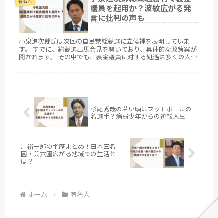
有名人
議員を起用か？波紋広がる発
言に批判の声も
小泉進次郎氏は次回の自民党総裁選に立候補を表明していま
す。 すでに、総裁選出馬会見を開いており、具体的な政策案が
聞かれます。 その中でも、裏金議員に対する処遇は多くの人が
注目をしています。 今回は、 裏金議員を起用の可能性 起用に
対しての国...
杉尾秀哉の若い頃はフットボールの
名選手？病弱少年からの逆転人生
川裕一郎の学歴まとめ！日本三名
園・兼六園広がる地域での生活と
は？
ホーム
有名人