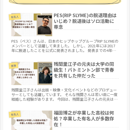
PES(RIP SLYME)の脱退理由は
有名人
いじめ？脱退後はソロ活動に
専念
PES（ペス）さんは、日本のヒップホップグループRIP SLYMEの
メンバーとして活躍して来ました。 しかし、2021年には2017
年に脱退したことを公式に発表されました。 発表までの4年間
音沙汰がなかったことにファンからは動揺が広がりまし...
残間里江子の元夫は大学の同
家族
級生！バトミントン部で青春
を共有した仲だった
残間里江子さんは出版・映像・文化イベントなどのプロデュー
サーとしても活躍しています。 そんな残間さんは若い頃に一度
結婚した経験があります。 今回は、残間里江子さんの元夫はど
んな人なのか、残間里江子さんと元夫との仲についてまとめて
みます。
福田博之が卒業した高校は何
有名人
処？卒業した有名人が多数存
在！